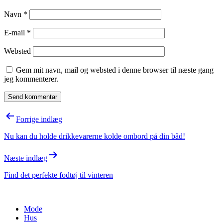
Navn
*
E-mail
*
Websted
Gem mit navn, mail og websted i denne browser til næste gang
jeg kommenterer.
Indlægsnavigation
Forrige indlæg
Nu kan du holde drikkevarerne kolde ombord på din båd!
Næste indlæg
Find det perfekte fodtøj til vinteren
Mode
Hus