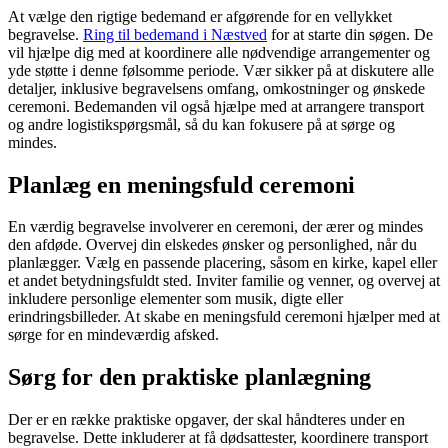
At vælge den rigtige bedemand er afgørende for en vellykket
begravelse.
Ring til bedemand i Næstved
for at starte din søgen. De
vil hjælpe dig med at koordinere alle nødvendige arrangementer og
yde støtte i denne følsomme periode. Vær sikker på at diskutere alle
detaljer, inklusive begravelsens omfang, omkostninger og ønskede
ceremoni. Bedemanden vil også hjælpe med at arrangere transport
og andre logistikspørgsmål, så du kan fokusere på at sørge og
mindes.
Planlæg en meningsfuld ceremoni
En værdig begravelse involverer en ceremoni, der ærer og mindes
den afdøde. Overvej din elskedes ønsker og personlighed, når du
planlægger. Vælg en passende placering, såsom en kirke, kapel eller
et andet betydningsfuldt sted. Inviter familie og venner, og overvej at
inkludere personlige elementer som musik, digte eller
erindringsbilleder. At skabe en meningsfuld ceremoni hjælper med at
sørge for en mindeværdig afsked.
Sørg for den praktiske planlægning
Der er en række praktiske opgaver, der skal håndteres under en
begravelse. Dette inkluderer at få dødsattester, koordinere transport