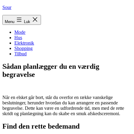
Fortsæt
Sour
til
indhold
Menu
Luk
Mode
Hus
Elektronik
Shopping
Tilbud
Sådan planlægger du en værdig
begravelse
Når en elsket går bort, står du overfor en række vanskelige
beslutninger, herunder hvordan du kan arrangere en passende
begravelse. Dette kan være en udfordrende tid, men med de rette
skridt og planlægning kan du skabe en smuk afskedsceremoni.
Find den rette bedemand