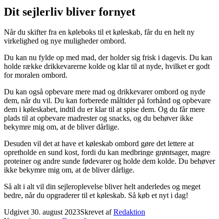
Dit sejlerliv bliver fornyet
Når du skifter fra en køleboks til et køleskab, får du en helt ny
virkelighed og nye muligheder ombord.
Du kan nu fylde op med mad, der holder sig frisk i dagevis. Du kan
holde række drikkevarerne kolde og klar til at nyde, hvilket er godt
for moralen ombord.
Du kan også opbevare mere mad og drikkevarer ombord og nyde
dem, når du vil. Du kan forberede måltider på forhånd og opbevare
dem i køleskabet, indtil du er klar til at spise dem. Og du får mere
plads til at opbevare madrester og snacks, og du behøver ikke
bekymre mig om, at de bliver dårlige.
Desuden vil det at have et køleskab ombord gøre det lettere at
opretholde en sund kost, fordi du kan medbringe grøntsager, magre
proteiner og andre sunde fødevarer og holde dem kolde. Du behøver
ikke bekymre mig om, at de bliver dårlige.
Så alt i alt vil din sejleroplevelse bliver helt anderledes og meget
bedre, når du opgraderer til et køleskab. Så køb et nyt i dag!
Udgivet
30. august 2023
Skrevet af
Redaktion