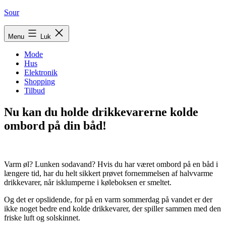
Fortsæt
Sour
til
indhold
Menu
Luk
Mode
Hus
Elektronik
Shopping
Tilbud
Nu kan du holde drikkevarerne kolde
ombord på din båd!
Varm øl? Lunken sodavand? Hvis du har været ombord på en båd i
længere tid, har du helt sikkert prøvet fornemmelsen af halvvarme
drikkevarer, når isklumperne i køleboksen er smeltet.
Og det er opslidende, for på en varm sommerdag på vandet er der
ikke noget bedre end kolde drikkevarer, der spiller sammen med den
friske luft og solskinnet.