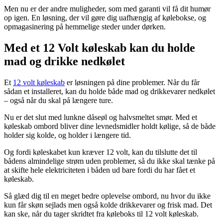
Men nu er der andre muligheder, som med garanti vil få dit humør
op igen. En løsning, der vil gøre dig uafhængig af kølebokse, og
opmagasinering på hemmelige steder under dørken.
Med et 12 Volt køleskab kan du holde
mad og drikke nedkølet
Et
12 volt køleskab
er løsningen på dine problemer. Når du får
sådan et installeret, kan du holde både mad og drikkevarer nedkølet
– også når du skal på længere ture.
Nu er det slut med lunkne dåseøl og halvsmeltet smør. Med et
køleskab ombord bliver dine levnedsmidler holdt kølige, så de både
holder sig kolde, og holder i længere tid.
Og fordi køleskabet kun kræver 12 volt, kan du tilslutte det til
bådens almindelige strøm uden problemer, så du ikke skal tænke på
at skifte hele elektriciteten i båden ud bare fordi du har fået et
køleskab.
Så glæd dig til en meget bedre oplevelse ombord, nu hvor du ikke
kun får skøn sejlads men også kolde drikkevarer og frisk mad. Det
kan ske, når du tager skridtet fra køleboks til 12 volt køleskab.