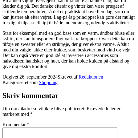
En anden vigtig overvejelse kan inkludere at tænke i lag, når du
klæder dig på. Det danske efterår og vinter kan være præget af
skiftende temperaturer, så det er praktisk at have flere lag, som du
kan justere alt efter vejret. Lag-på-lag-princippet kan gøre det muligt
for dig at tilpasse dit tøj til både indendørs og udendørs aktiviteter.
Start for eksempel med en god base som en varm, åndbar bluse eller
t-shirt, der kan transportere fugt væk fra kroppen. Over dette kan du
tilføje en sweater eller en striktrøje, der giver ekstra varme. Afslut
med din valgte jakke eller frakke, som beskytter mod vind og vejr.
Det kan også være en god idé at investere i accessories som
halsedisser, handsker og huer, der kan holde kulden på afstand og
give dig ekstra komfort.
Udgivet
26. september 2024
Skrevet af
Redaktionen
Kategoriseret som
Shopping
Skriv kommentar
Din e-mailadresse vil ikke blive publiceret.
Krævede felter er
markeret med
*
Kommentar
*