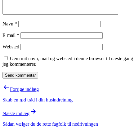
Navn
*
E-mail
*
Websted
Gem mit navn, mail og websted i denne browser til næste gang
jeg kommenterer.
Indlægsnavigation
Forrige indlæg
Skab en rød tråd i din husindretning
Næste indlæg
Sådan vælger du de rette fagfolk til nedrivningen