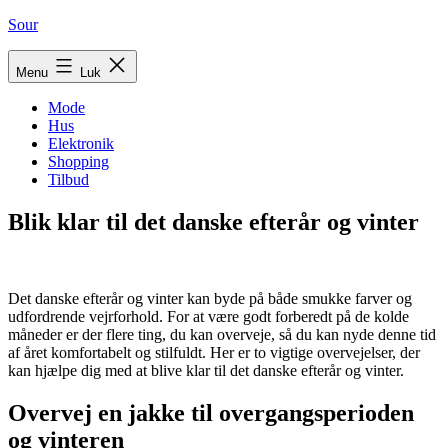
Fortsæt
Sour
til
indhold
Menu
Luk
Mode
Hus
Elektronik
Shopping
Tilbud
Blik klar til det danske efterår og vinter
Det danske efterår og vinter kan byde på både smukke farver og
udfordrende vejrforhold. For at være godt forberedt på de kolde
måneder er der flere ting, du kan overveje, så du kan nyde denne tid
af året komfortabelt og stilfuldt. Her er to vigtige overvejelser, der
kan hjælpe dig med at blive klar til det danske efterår og vinter.
Overvej en jakke til overgangsperioden
og vinteren