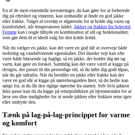
En af de mest essentielle investeringer, du kan gøre for at forberede
dig på efteråret og vinteren, kan omhandle at finde en god jakke
eller frakke. Valget af overtøj er afgørende for at holde dig varm og
komfortabel, når temperaturen falder.
Jakker og frakker fra Selected
Femme
kan i nogle tilbyde en kombination af stil og funktionalitet,
som gør dem til et ideelt valg for den kolde årstid.
Når du vælger en jakke, kan det være en god idé at overveje både
isolering og vandafvisende egenskaber. Det danske vejr kan ofte
være både blæsende og fugtigt, så en jakke, der holder dig tør og
varm, kan gøre en forskel. Samtidig kan det være værd at kigge på
designs, der passer til din personlige stil, så du føler dig godt tilpas,
når du går udenfor. Når du bestiller en jakke eller frakke kan det
være en god idé at kigge på størrelsesguiden først, så du bedre kan
sørge for, at du får den rigtige størrelse fra starten. Selv hvis jakken
ikke passe kan du da kigge på returpolitikken på hjemmesiden for at
læse om dine muligheder for at sende jakken eller frakken retur igen
eller ombytte den.
Tænk på lag-på-lag-princippet for varme
og komfort