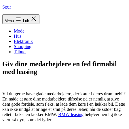
Fortsæt
Sour
til
indhold
Menu
Luk
Mode
Hus
Elektronik
Shopping
Tilbud
Giv dine medarbejdere en fed firmabil
med leasing
Vil du gerne have glade medarbejdere, der kører i deres drømmebil?
En måde at gøre dine medarbejdere tilfredse på er nemlig at give
dem gode fordele, som f.eks. at lade dem køre i en lækker bil. Dette
kan ikke undgå at bringe et smil på deres læber, når de sidder bag
rettet i f.eks. en lækker BMW.
BMW leasing
behøver nemlig ikke
være så dyrt, som det lyder.