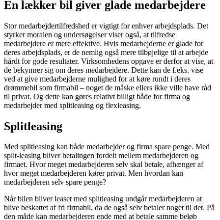
En lækker bil giver glade medarbejdere
Stor medarbejdertilfredshed er vigtigt for enhver arbejdsplads. Det
styrker moralen og undersøgelser viser også, at tilfredse
medarbejdere er mere effektive. Hvis medarbejderne er glade for
deres arbejdsplads, er de nemlig også mere tilbøjelige til at arbejde
hårdt for gode resultater. Virksomhedens opgave er derfor at vise, at
de bekymrer sig om deres medarbejdere. Dette kan de f.eks. vise
ved at give medarbejderne mulighed for at køre rundt i deres
drømmebil som firmabil – noget de måske ellers ikke ville have råd
til privat. Og dette kan gøres relativt billigt både for firma og
medarbejder med splitleasing og flexleasing.
Splitleasing
Med splitleasing kan både medarbejder og firma spare penge. Med
split-leasing bliver betalingen fordelt mellem medarbejderen og
firmaet. Hvor meget medarbejderen selv skal betale, afhænger af
hvor meget medarbejderen kører privat. Men hvordan kan
medarbejderen selv spare penge?
Når bilen bliver leaset med splitleasing undgår medarbejderen at
blive beskattet af fri firmabil, da de også selv betaler noget til det. På
den måde kan medarbejderen ende med at betale samme beløb