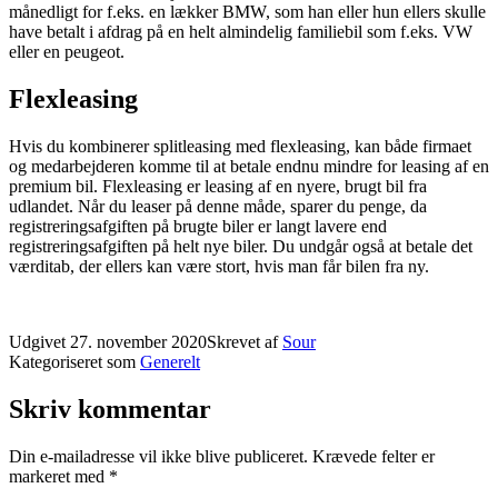
månedligt for f.eks. en lækker BMW, som han eller hun ellers skulle
have betalt i afdrag på en helt almindelig familiebil som f.eks. VW
eller en peugeot.
Flexleasing
Hvis du kombinerer splitleasing med flexleasing, kan både firmaet
og medarbejderen komme til at betale endnu mindre for leasing af en
premium bil. Flexleasing er leasing af en nyere, brugt bil fra
udlandet. Når du leaser på denne måde, sparer du penge, da
registreringsafgiften på brugte biler er langt lavere end
registreringsafgiften på helt nye biler. Du undgår også at betale det
værditab, der ellers kan være stort, hvis man får bilen fra ny.
Udgivet
27. november 2020
Skrevet af
Sour
Kategoriseret som
Generelt
Skriv kommentar
Din e-mailadresse vil ikke blive publiceret.
Krævede felter er
markeret med
*