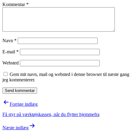
Kommentar
*
Navn
*
E-mail
*
Websted
Gem mit navn, mail og websted i denne browser til næste gang
jeg kommenterer.
Indlægsnavigation
Forrige indlæg
Få styr på værktøjskassen, når du flytter hjemmefra
Næste indlæg